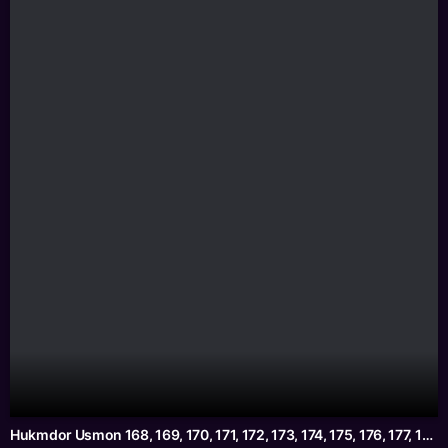
Hukmdor Usmon 168, 169, 170, 171, 172, 173, 174, 175, 176, 177, 178 Qism Uzbek tilida Turk serial