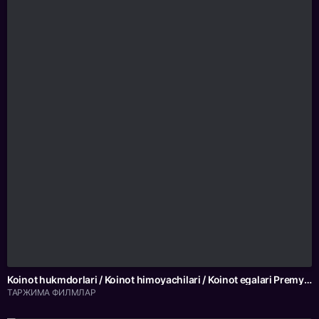
Koinot hukmdorlari / Koinot himoyachilari / Koinot egalari Premyera Uzbek tilida 2026 O'zbekcha tarjima kino Full HD tas-ix skachat
ТАРЖИМА ФИЛМЛАР