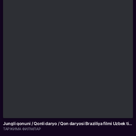
Jungli qonuni / Qonli daryo / Qon daryosi Braziliya filmi Uzbek tilida O'zbekcha 2026 tarjima kino Full HD tas-ix skachat
ТАРЖИМА ФИЛМЛАР