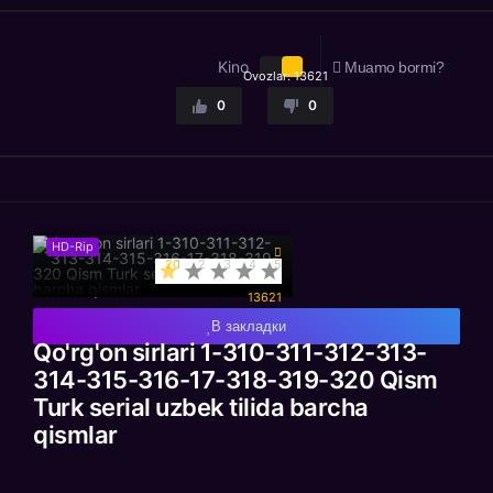
Kino
Muamo bormi?
Ovozlar:
13621
0
0
HD-Rip
20
1
2
3
4
5
13621
В закладки
Qo'rg'on sirlari 1-310-311-312-313-
314-315-316-17-318-319-320 Qism
Turk serial uzbek tilida barcha
qismlar