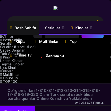
Bosh Sahifa
Seriallar
Kinolar
Регистрация
Войти
Bo'limlar
Bosh Sahifa
Kliplar
Multfilmlar
Top
Seriallar
Seriallar (Uzbek tilida)
Uzbek Seriallar
Serial
Uzbek
Turk Seriallar
(Uzbek
Kinolar
Online Tv
Закладки
Kino
tilida)
Uzbek Kinolar
Tarjima
Tarjima Kinolar
Uzbek
Kinolar
Ujes Kinolar
Seriallar
Kliplar
Ujes
Multfilmlar
Turk
Kinolar
Online Tv
Seriallar
TOP 100
Qo'rg'on sirlari 1-310-311-312-313-314-315-316-
17-318-319-320 Qism Turk serial uzbek tilida
barcha qismlar Online Ko'rish va Yuklab olish
2 261 675 Просм.