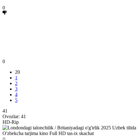
0
0
20
1
2
3
4
5
41
Ovozlar:
41
HD-Rip