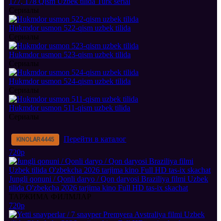
177, 178 Qism Uzbek tilida Turk serial
Сериалы
Hukmdor usmon 522-qism uzbek tilida
Сериалы
Hukmdor usmon 523-qism uzbek tilida
Сериалы
Hukmdor usmon 524-qism uzbek tilida
Сериалы
Hukmdor usmon 511-qism uzbek tilida
Сериалы
Перейти в каталог
KINOLAR
4445
720p
Jungli qonuni / Qonli daryo / Qon daryosi Braziliya filmi Uzbek
tilida O'zbekcha 2026 tarjima kino Full HD tas-ix skachat
ТАРЖИМА ФИЛМЛАР
720p