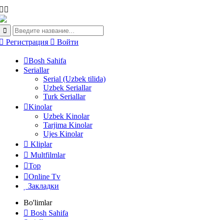
Регистрация
Войти
Bosh Sahifa
Seriallar
Serial (Uzbek tilida)
Uzbek Seriallar
Turk Seriallar
Kinolar
Uzbek Kinolar
Tarjima Kinolar
Ujes Kinolar
Kliplar
Multfilmlar
Top
Online Tv
Закладки
Bo'limlar
Bosh Sahifa