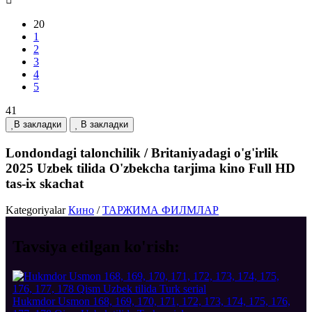
20
1
2
3
4
5
41
В закладки
В закладки
Londondagi talonchilik / Britaniyadagi o'g'irlik
2025 Uzbek tilida O'zbekcha tarjima kino Full HD
tas-ix skachat
Kategoriyalar
Кино
/
ТАРЖИМА ФИЛМЛАР
Tavsiya etilgan
ko'rish:
Hukmdor Usmon 168, 169, 170, 171, 172, 173, 174, 175, 176,