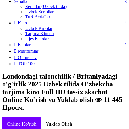
Seriallar
Seriallar (Uzbek tilida)
Uzbek Seriallar
Turk Seriallar
Kino
Uzbek Kinolar
Tarjima Kinolar
Ujes Kinolar
Kliplar
Multfilmlar
Online Tv
TOP 100
Londondagi talonchilik / Britaniyadagi
o'g'irlik 2025 Uzbek tilida O'zbekcha
tarjima kino Full HD tas-ix skachat
Online Ko'rish va Yuklab olish
11 445
Просм.
Online Ko'rish
Yuklab Olish