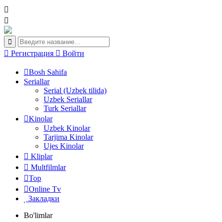
Регистрация
Войти
Bosh Sahifa
Seriallar
Serial (Uzbek tilida)
Uzbek Seriallar
Turk Seriallar
Kinolar
Uzbek Kinolar
Tarjima Kinolar
Ujes Kinolar
Kliplar
Multfilmlar
Top
Online Tv
Закладки
Bo'limlar