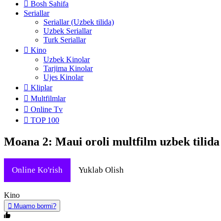
Bosh Sahifa
Seriallar
Seriallar (Uzbek tilida)
Uzbek Seriallar
Turk Seriallar
Kino
Uzbek Kinolar
Tarjima Kinolar
Ujes Kinolar
Kliplar
Multfilmlar
Online Tv
TOP 100
Moana 2: Maui oroli multfilm uzbek tilida
Online Ko'rish
Yuklab Olish
Kino
Muamo bormi?