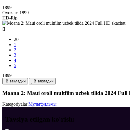
1899
Ovozlar:
1899
HD-Rip
20
1
2
3
4
5
1899
В закладки
В закладки
Moana 2: Maui oroli multfilm uzbek tilida 2024 Full
Kategoriyalar
Мультфильмы
Tavsiya etilgan
ko'rish: