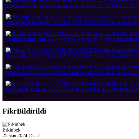
Xotinlarimga bo'lgan muhabbat meni kuchli qildi 1-2-3-4-5-10-20-3
Сериалы
Qon orqali bog'langan 1-2-3-4-5-10-20-30-50-60-70 Qism drama kor
Сериалы
Cheksiz qudrat egasi 1-2-3-4-5-10-20-30-50-60-70-80 Qism drama k
Сериалы
Ortga yo'l yo'q 1-2-3-4-5-10-20-30-50-60-70 Qism drama koreya ser
Сериалы
Oltin qafas 1-2-3-4-5-10-20-30-50-60-70-80 Qism drama koreya seri
Сериалы
Boy insonni farzandi 1-2-3-4-5-10-20-30-40-50-60 Qism drama kore
Сериалы
Fikr
Bildirildi
Erkinbek
25 мая 2024 15:12