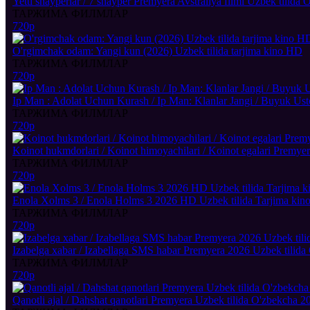
Yetti snayperlar / 7 snayper Premyera Avstraliya filmi Uzbek tilida
ТАРЖИМА ФИЛМЛАР
720p
O'rgimchak odam: Yangi kun (2026) Uzbek tilida tarjima kino HD
ТАРЖИМА ФИЛМЛАР
720p
Ip Man : Adolat Uchun Kurash / Ip Man: Klanlar Jangi / Buyuk Us
ТАРЖИМА ФИЛМЛАР
720p
Koinot hukmdorlari / Koinot himoyachilari / Koinot egalari Premyer
ТАРЖИМА ФИЛМЛАР
720p
Enola Xolms 3 / Enola Holms 3 2026 HD Uzbek tilida Tarjima kino 
ТАРЖИМА ФИЛМЛАР
720p
Izabelga xabar / Izabellaga SMS habar Premyera 2026 Uzbek tilida 
ТАРЖИМА ФИЛМЛАР
720p
Qanotli ajal / Dahshat qanotlari Premyera Uzbek tilida O'zbekcha 20