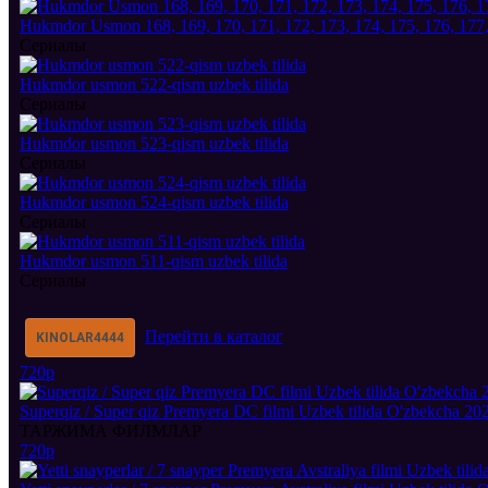
Hukmdor Usmon 168, 169, 170, 171, 172, 173, 174, 175, 176, 177, 
Сериалы
Hukmdor usmon 522-qism uzbek tilida
Сериалы
Hukmdor usmon 523-qism uzbek tilida
Сериалы
Hukmdor usmon 524-qism uzbek tilida
Сериалы
Hukmdor usmon 511-qism uzbek tilida
Сериалы
Перейти в каталог
KINOLAR
4444
720p
Superqiz / Super qiz Premyera DC filmi Uzbek tilida O'zbekcha 202
ТАРЖИМА ФИЛМЛАР
720p