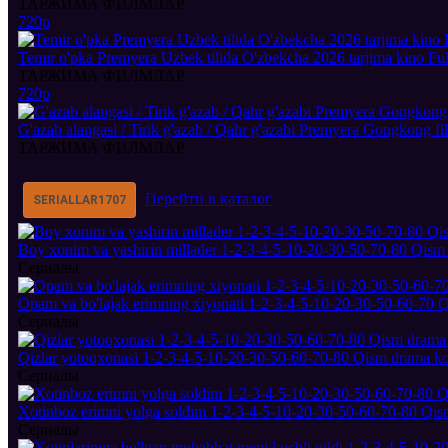
ТАРЖИМА ФИЛМЛАР
720p
Temir o'pka Premyera Uzbek tilida O'zbekcha 2026 tarjima kino Ful
ТАРЖИМА ФИЛМЛАР
720p
G'azab alangasi / Tirik g'azab / Qahr g'azabi Premyera Gongkong fi
ТАРЖИМА ФИЛМЛАР
Перейти в каталог
SERIALLAR
1707
Boy xonim va yashirin millader 1-2-3-4-5-10-20-30-50-70-80 Qism 
Сериалы
Opam va bo'lajak erimning xiyonati 1-2-3-4-5-10-20-30-50-60-70 Q
Сериалы
Qizlar yotoqxonasi 1-2-3-4-5-10-20-30-50-60-70-80 Qism drama kor
Сериалы
Xotinboz erimni yolga soldim 1-2-3-4-5-10-20-30-50-60-70-80 Qism
Сериалы