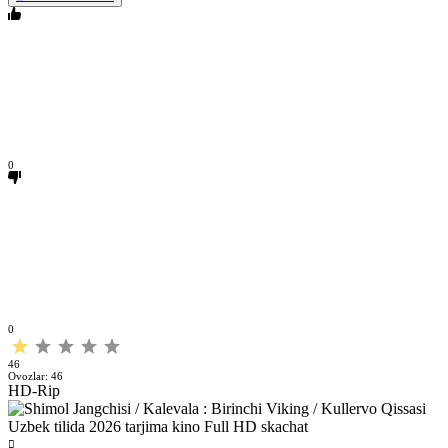
0
0
46
Ovozlar:
46
HD-Rip