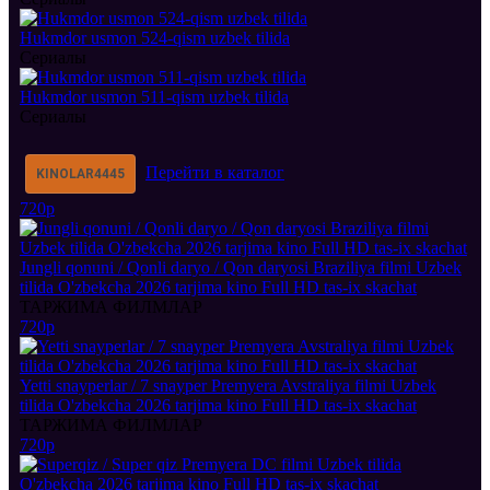
Hukmdor usmon 524-qism uzbek tilida
Сериалы
Hukmdor usmon 511-qism uzbek tilida
Сериалы
Перейти в каталог
KINOLAR
4445
720p
Jungli qonuni / Qonli daryo / Qon daryosi Braziliya filmi Uzbek
tilida O'zbekcha 2026 tarjima kino Full HD tas-ix skachat
ТАРЖИМА ФИЛМЛАР
720p
Yetti snayperlar / 7 snayper Premyera Avstraliya filmi Uzbek
tilida O'zbekcha 2026 tarjima kino Full HD tas-ix skachat
ТАРЖИМА ФИЛМЛАР
720p