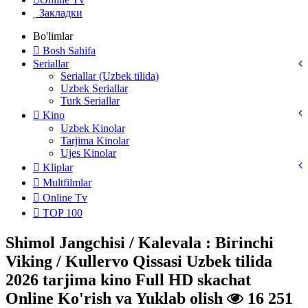
Закладки
Bo'limlar
Bosh Sahifa
Seriallar
Seriallar (Uzbek tilida)
Uzbek Seriallar
Turk Seriallar
Kino
Uzbek Kinolar
Tarjima Kinolar
Ujes Kinolar
Kliplar
Multfilmlar
Online Tv
TOP 100
Shimol Jangchisi / Kalevala : Birinchi
Viking / Kullervo Qissasi Uzbek tilida
2026 tarjima kino Full HD skachat
Online Ko'rish va Yuklab olish
16 251