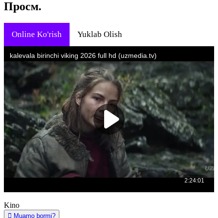
Просм.
Online Ko'rish
Yuklab Olish
Kino
Muamo bormi?