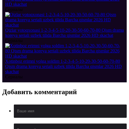
HD skachat
Сериалы
Qizlar yotoqxonasi 1-2-3-4-5-10-20-30-50-60-70-80 Qism drama
koreya seriali uzbek tilida Barcha qismlar 2026 HD skachat
Сериалы
Xotinboz erimni yolga soldim 1-2-3-4-5-10-20-30-50-60-70-80
Qism drama koreya seriali uzbek tilida Barcha qismlar 2026 HD
skachat
Сериалы
Добавить
комментарий