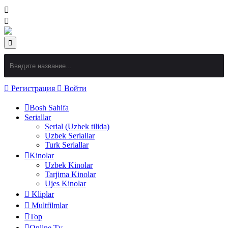
Регистрация
Войти
Bosh Sahifa
Seriallar
Serial (Uzbek tilida)
Uzbek Seriallar
Turk Seriallar
Kinolar
Uzbek Kinolar
Tarjima Kinolar
Ujes Kinolar
Kliplar
Multfilmlar
Top
Online Tv