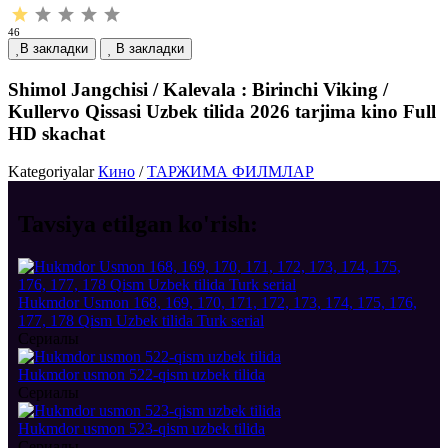
46
В закладки
В закладки
Shimol Jangchisi / Kalevala : Birinchi Viking /
Kullervo Qissasi Uzbek tilida 2026 tarjima kino Full
HD skachat
Kategoriyalar
Кино
/
ТАРЖИМА ФИЛМЛАР
Tavsiya etilgan
ko'rish:
Hukmdor Usmon 168, 169, 170, 171, 172, 173, 174, 175, 176,
177, 178 Qism Uzbek tilida Turk serial
Сериалы
Hukmdor usmon 522-qism uzbek tilida
Сериалы
Hukmdor usmon 523-qism uzbek tilida
Сериалы