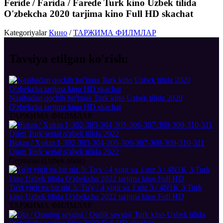
Feride / Farida / Farede Turk kino Uzbek tilida
O'zbekcha 2020 tarjima kino Full HD skachat
Kategoriyalar
Кино
/
ТАРЖИМА ФИЛМЛАР
Tavsiya etilgan
ko'rish:
Nasibadan qochib bo'lmas Turk kino Uzbek tilida 2020
O'zbekcha tarjima kino HD skachat
ТАРЖИМА ФИЛМЛАР
Hukm / Xukm 1-302-303-304-305-306-307-308-309-310-311
Qism Turk serial o'zbek tilida 2022
Сериалы (Uzbek tilida)
To'rt yigit va bir qiz 3: To'y / 4 yigit va 1 qiz 3 / 4N1K 3 Turk
kino Uzbek tilida O'zbekcha 2022 tarjima kino Full HD
ТАРЖИМА ФИЛМЛАР