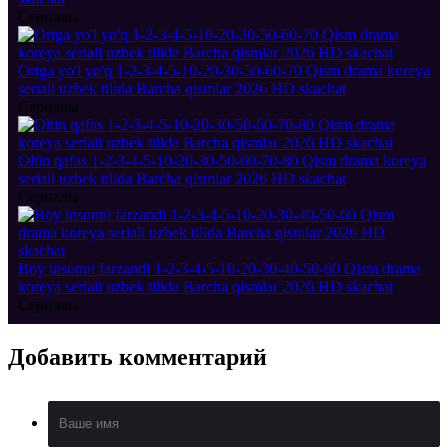
Сериалы
Ortga yo'l yo'q 1-2-3-4-5-10-20-30-50-60-70 Qism drama koreya
seriali uzbek tilida Barcha qismlar 2026 HD skachat
Сериалы
Oltin qafas 1-2-3-4-5-10-20-30-50-60-70-80 Qism drama koreya
seriali uzbek tilida Barcha qismlar 2026 HD skachat
Сериалы
Boy insonni farzandi 1-2-3-4-5-10-20-30-40-50-60 Qism drama
koreya seriali uzbek tilida Barcha qismlar 2026 HD skachat
Сериалы
Добавить
комментарий