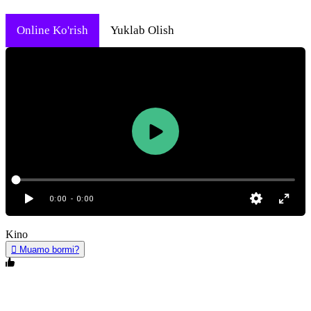
Online Ko'rish
Yuklab Olish
0:00
- 0:00
Kino
Muamo bormi?