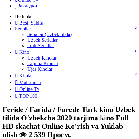
Закладки
Bo'limlar
Bosh Sahifa
Seriallar
Seriallar (Uzbek tilida)
Uzbek Seriallar
Turk Seriallar
Kino
Uzbek Kinolar
Tarjima Kinolar
Ujes Kinolar
Kliplar
Multfilmlar
Online Tv
TOP 100
Feride / Farida / Farede Turk kino Uzbek
tilida O'zbekcha 2020 tarjima kino Full
HD skachat Online Ko'rish va Yuklab
olish
2 539 Просм.