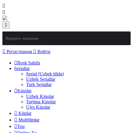
Регистрация
Войти
Bosh Sahifa
Seriallar
Serial (Uzbek tilida)
Uzbek Seriallar
Turk Seriallar
Kinolar
Uzbek Kinolar
Tarjima Kinolar
Ujes Kinolar
Kliplar
Multfilmlar
Top
Online Tv