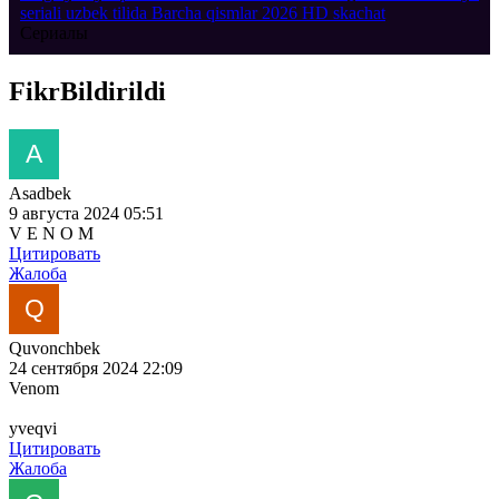
seriali uzbek tilida Barcha qismlar 2026 HD skachat
Сериалы
Fikr
Bildirildi
Asadbek
9 августа 2024 05:51
V E N O M
Цитировать
Жалоба
Quvonchbek
24 сентября 2024 22:09
Venom
yveqvi
Цитировать
Жалоба