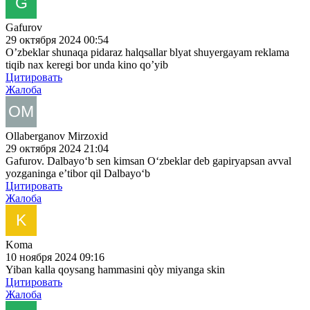
Gafurov
29 октября 2024 00:54
O’zbeklar shunaqa pidaraz halqsallar blyat shuyergayam reklama
tiqib nax keregi bor unda kino qo’yib
Цитировать
Жалоба
Ollaberganov Mirzoxid
29 октября 2024 21:04
Gafurov. Dalbayoʻb sen kimsan Oʻzbeklar deb gapiryapsan avval
yozganinga eʼtibor qil Dalbayoʻb
Цитировать
Жалоба
Koma
10 ноября 2024 09:16
Yiban kalla qoysang hammasini qòy miyanga skin
Цитировать
Жалоба