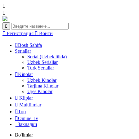
Регистрация
Войти
Bosh Sahifa
Seriallar
Serial (Uzbek tilida)
Uzbek Seriallar
Turk Seriallar
Kinolar
Uzbek Kinolar
Tarjima Kinolar
Ujes Kinolar
Kliplar
Multfilmlar
Top
Online Tv
Закладки
Bo'limlar