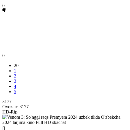
0
0
20
1
2
3
4
5
3177
Ovozlar:
3177
HD-Rip