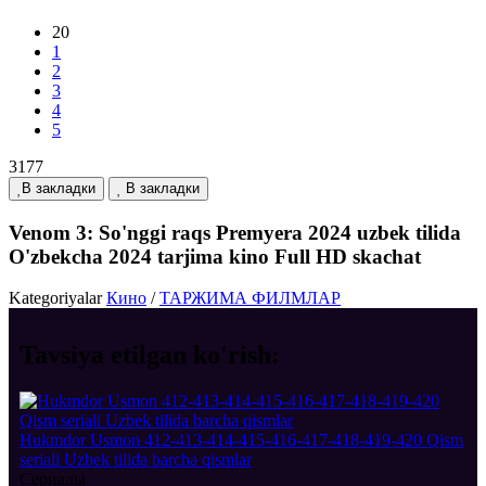
20
1
2
3
4
5
3177
В закладки
В закладки
Venom 3: So'nggi raqs Premyera 2024 uzbek tilida
O'zbekcha 2024 tarjima kino Full HD skachat
Kategoriyalar
Кино
/
ТАРЖИМА ФИЛМЛАР
Tavsiya etilgan
ko'rish:
Hukmdor Usmon 412-413-414-415-416-417-418-419-420 Qism
seriali Uzbek tilida barcha qismlar
Сериалы