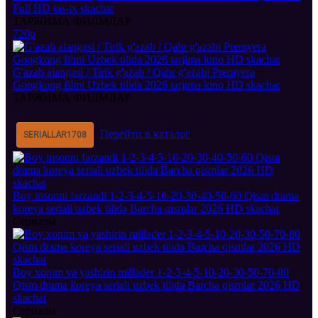
Full HD tas-ix skachat
ТАРЖИМА ФИЛМЛАР
720p
G'azab alangasi / Tirik g'azab / Qahr g'azabi Premyera
Gongkong filmi Uzbek tilida 2026 tarjima kino HD skachat
ТАРЖИМА ФИЛМЛАР
Перейти в каталог
SERIALLAR
1708
Boy insonni farzandi 1-2-3-4-5-10-20-30-40-50-60 Qism drama
koreya seriali uzbek tilida Barcha qismlar 2026 HD skachat
Сериалы
Boy xonim va yashirin millader 1-2-3-4-5-10-20-30-50-70-80
Qism drama koreya seriali uzbek tilida Barcha qismlar 2026 HD
skachat
Сериалы