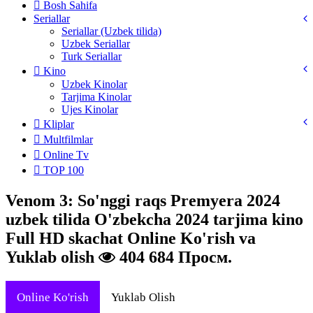
Bosh Sahifa
Seriallar
Seriallar (Uzbek tilida)
Uzbek Seriallar
Turk Seriallar
Kino
Uzbek Kinolar
Tarjima Kinolar
Ujes Kinolar
Kliplar
Multfilmlar
Online Tv
TOP 100
Venom 3: So'nggi raqs Premyera 2024
uzbek tilida O'zbekcha 2024 tarjima kino
Full HD skachat Online Ko'rish va
Yuklab olish
404 684 Просм.
Online Ko'rish
Yuklab Olish