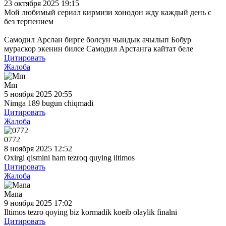
23 октября 2025 19:15
Мой любимый сериал кирмизи хонодон жду каждый день с
без терпением
Самодил Арслан бирге болсун чындык ачылып Бобур
мураскор экенин билсе Самодил Арстанга кайтат беле
Цитировать
Жалоба
Mm
5 ноября 2025 20:55
Nimga 189 bugun chiqmadi
Цитировать
Жалоба
0772
8 ноября 2025 12:52
Oxirgi qismini ham tezroq quying iltimos
Цитировать
Жалоба
Mana
9 ноября 2025 17:02
Iltimos tezro qoying biz kormadik koeib olaylik finalni
Цитировать