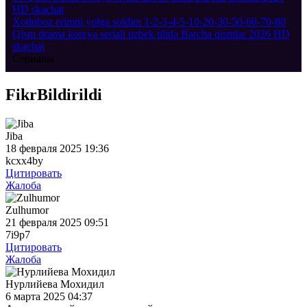
Xotinboz erimni yolga soldim 1-2-3-4-5-10-20-30-50-60-70-80
Qism drama koreya seriali uzbek tilida Barcha qismlar 2026 HD
skachat
Сериалы
Fikr
Bildirildi
Jiba
18 февраля 2025 19:36
kcxx4by
Цитировать
Жалоба
Zulhumor
21 февраля 2025 09:51
7i9p7
Цитировать
Жалоба
Нурлийева Мохидил
6 марта 2025 04:37