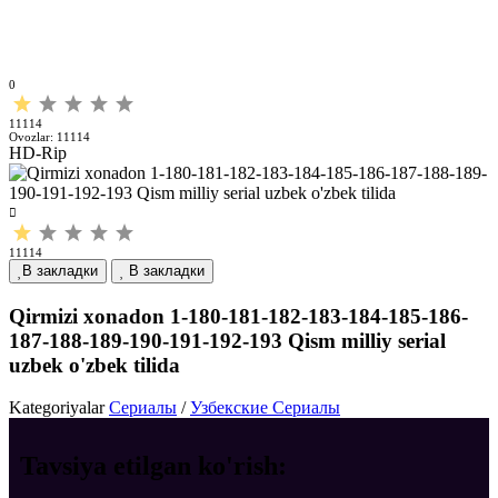
0
11114
Ovozlar:
11114
HD-Rip
11114
В закладки
В закладки
Qirmizi xonadon 1-180-181-182-183-184-185-186-
187-188-189-190-191-192-193 Qism milliy serial
uzbek o'zbek tilida
Kategoriyalar
Сериалы
/
Узбекские Сериалы
Tavsiya etilgan
ko'rish: