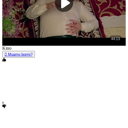
Kino
Muamo bormi?
0