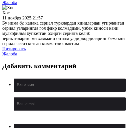
Жалоба
Хос
11 ноября 2025 21:57
Бу нима бу, канака сериал турклардан хиндлардан угирланган
сериал узларингда гоя фикр колмадими, узбек киноси кани
мультфильм бупкетган охирги серияга келиб
зериктиларингми хаммани оптым улдирвордиларинг бемаъни
сериал эссиз кетган кимматлик вактим
Цитировать
Жалоба
Добавить
комментарий