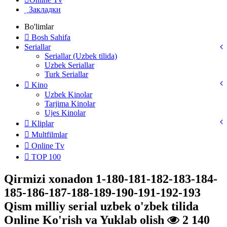
Закладки
Bo'limlar
Bosh Sahifa
Seriallar
Seriallar (Uzbek tilida)
Uzbek Seriallar
Turk Seriallar
Kino
Uzbek Kinolar
Tarjima Kinolar
Ujes Kinolar
Kliplar
Multfilmlar
Online Tv
TOP 100
Qirmizi xonadon 1-180-181-182-183-184-
185-186-187-188-189-190-191-192-193
Qism milliy serial uzbek o'zbek tilida
Online Ko'rish va Yuklab olish
2 140