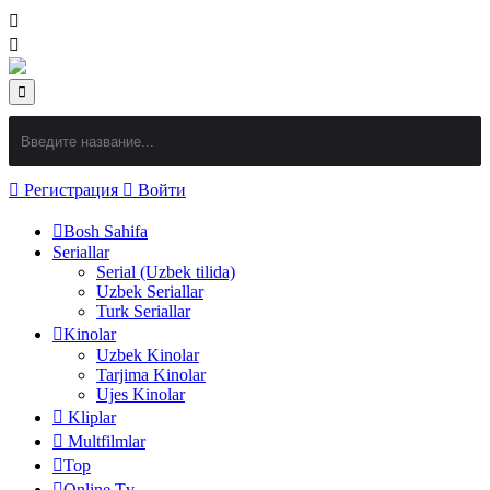
Регистрация
Войти
Bosh Sahifa
Seriallar
Serial (Uzbek tilida)
Uzbek Seriallar
Turk Seriallar
Kinolar
Uzbek Kinolar
Tarjima Kinolar
Ujes Kinolar
Kliplar
Multfilmlar
Top
Online Tv