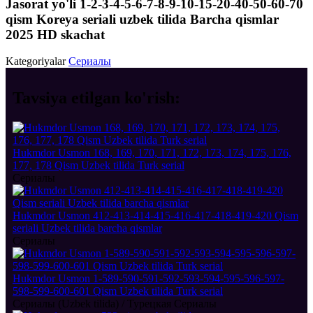
Jasorat yo'li 1-2-3-4-5-6-7-8-9-10-15-20-40-50-60-70
qism Koreya seriali uzbek tilida Barcha qismlar
2025 HD skachat
Kategoriyalar
Сериалы
Tavsiya etilgan
ko'rish:
Hukmdor Usmon 168, 169, 170, 171, 172, 173, 174, 175, 176,
177, 178 Qism Uzbek tilida Turk serial
Сериалы
Hukmdor Usmon 412-413-414-415-416-417-418-419-420 Qism
seriali Uzbek tilida barcha qismlar
Сериалы
Hukmdor Usmon 1-589-590-591-592-593-594-595-596-597-
598-599-600-601 Qism Uzbek tilida Turk serial
Сериалы (Uzbek tilida) / Турецкая Сериалы