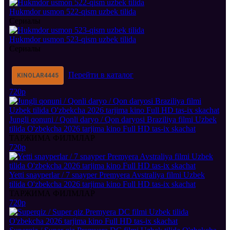
Hukmdor usmon 522-qism uzbek tilida
Сериалы
Hukmdor usmon 523-qism uzbek tilida
Сериалы
Перейти в каталог
KINOLAR
4445
720p
Jungli qonuni / Qonli daryo / Qon daryosi Braziliya filmi Uzbek
tilida O'zbekcha 2026 tarjima kino Full HD tas-ix skachat
ТАРЖИМА ФИЛМЛАР
720p
Yetti snayperlar / 7 snayper Premyera Avstraliya filmi Uzbek
tilida O'zbekcha 2026 tarjima kino Full HD tas-ix skachat
ТАРЖИМА ФИЛМЛАР
720p