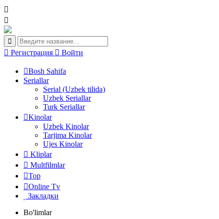
Регистрация
Войти
Bosh Sahifa
Seriallar
Serial (Uzbek tilida)
Uzbek Seriallar
Turk Seriallar
Kinolar
Uzbek Kinolar
Tarjima Kinolar
Ujes Kinolar
Kliplar
Multfilmlar
Top
Online Tv
Закладки
Bo'limlar