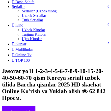
Bosh Sahifa
Seriallar
Seriallar (Uzbek tilida)
Uzbek Seriallar
Turk Seriallar
Kino
Uzbek Kinolar
Tarjima Kinolar
Ujes Kinolar
Kliplar
Multfilmlar
Online Tv
TOP 100
Jasorat yo'li 1-2-3-4-5-6-7-8-9-10-15-20-
40-50-60-70 qism Koreya seriali uzbek
tilida Barcha qismlar 2025 HD skachat
Online Ko'rish va Yuklab olish
62 842
Просм.