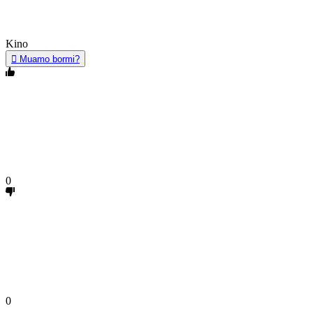
Kino
Muamo bormi?
0
0