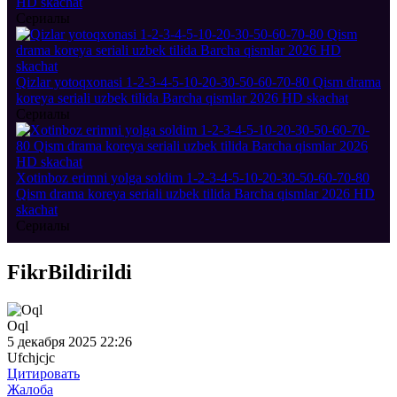
HD skachat
Сериалы
Qizlar yotoqxonasi 1-2-3-4-5-10-20-30-50-60-70-80 Qism drama
koreya seriali uzbek tilida Barcha qismlar 2026 HD skachat
Сериалы
Xotinboz erimni yolga soldim 1-2-3-4-5-10-20-30-50-60-70-80
Qism drama koreya seriali uzbek tilida Barcha qismlar 2026 HD
skachat
Сериалы
Fikr
Bildirildi
Oql
5 декабря 2025 22:26
Ufchjcjc
Цитировать
Жалоба