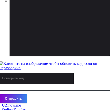
Отправить
UZ
movi.me
Online Kinolar