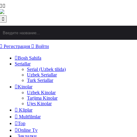
Регистрация
Войти
Bosh Sahifa
Seriallar
Serial (Uzbek tilida)
Uzbek Seriallar
Turk Seriallar
Kinolar
Uzbek Kinolar
Tarjima Kinolar
Ujes Kinolar
Kliplar
Multfilmlar
Top
Online Tv
Закладки