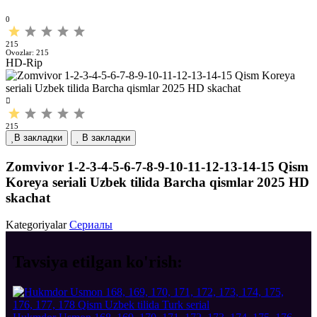
0
215
Ovozlar:
215
HD-Rip
215
В закладки
В закладки
Zomvivor 1-2-3-4-5-6-7-8-9-10-11-12-13-14-15 Qism
Koreya seriali Uzbek tilida Barcha qismlar 2025 HD
skachat
Kategoriyalar
Сериалы
Tavsiya etilgan
ko'rish: