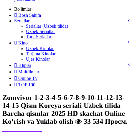
Bo'limlar
Bosh Sahifa
Seriallar
Seriallar (Uzbek tilida)
Uzbek Seriallar
Turk Seriallar
Kino
Uzbek Kinolar
Tarjima Kinolar
Ujes Kinolar
Kliplar
Multfilmlar
Online Tv
TOP 100
Zomvivor 1-2-3-4-5-6-7-8-9-10-11-12-13-
14-15 Qism Koreya seriali Uzbek tilida
Barcha qismlar 2025 HD skachat Online
Ko'rish va Yuklab olish
33 534 Просм.