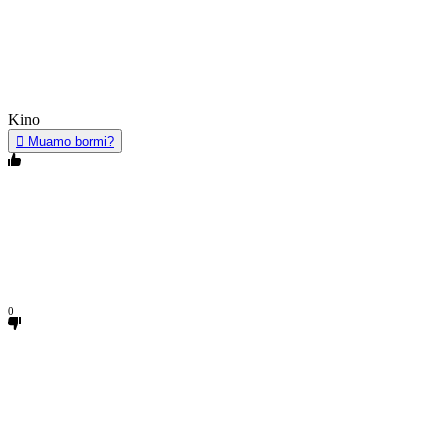
Kino
Muamo bormi?
0