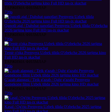
tilida O'zbekcha tarjima kino Full HD tas-ix skachat
ТАРЖИМА ФИЛМЛАР
720p
Qanotli ajal / Dahshat qanotlari Premyera Uzbek tilida O'zbekcha
2026 tarjima kino Full HD tas-ix skachat
ТАРЖИМА ФИЛМЛАР
720p
Temir o'pka Premyera Uzbek tilida O'zbekcha 2026 tarjima kino
Full HD tas-ix skachat
ТАРЖИМА ФИЛМЛАР
720p
G'azab alangasi / Tirik g'azab / Qahr g'azabi Premyera
Gongkong filmi Uzbek tilida 2026 tarjima kino HD skachat
ТАРЖИМА ФИЛМЛАР
720p
Kasal / Og'riq Premyera Uzbek tilida O'zbekcha 2025 tarjima
kino Full HD tas-ix skachat