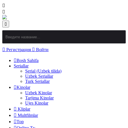
Регистрация
Войти
Bosh Sahifa
Seriallar
Serial (Uzbek tilida)
Uzbek Seriallar
Turk Seriallar
Kinolar
Uzbek Kinolar
Tarjima Kinolar
Ujes Kinolar
Kliplar
Multfilmlar
Top
Online Tv