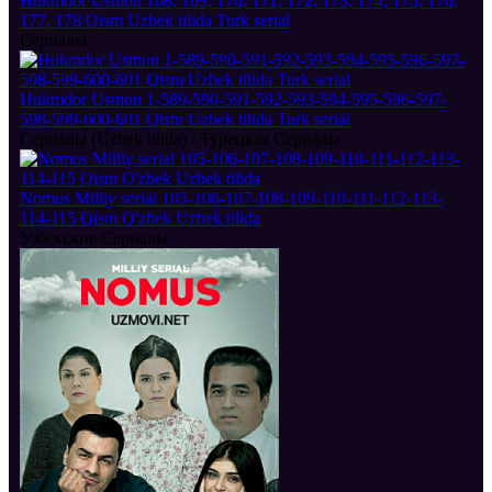
Hukmdor Usmon 168, 169, 170, 171, 172, 173, 174, 175, 176,
177, 178 Qism Uzbek tilida Turk serial
Сериалы
Hukmdor Usmon 1-589-590-591-592-593-594-595-596-597-
598-599-600-601 Qism Uzbek tilida Turk serial
Сериалы (Uzbek tilida) / Турецкая Сериалы
Nomus Milliy serial 105-106-107-108-109-110-111-112-113-
114-115 Qism O'zbek Uzbek tilida
Узбекские Сериалы