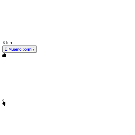
Kino
Muamo bormi?
0