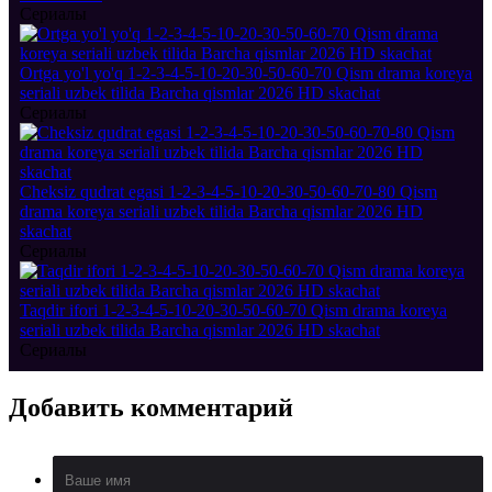
Сериалы
Ortga yo'l yo'q 1-2-3-4-5-10-20-30-50-60-70 Qism drama koreya
seriali uzbek tilida Barcha qismlar 2026 HD skachat
Сериалы
Cheksiz qudrat egasi 1-2-3-4-5-10-20-30-50-60-70-80 Qism
drama koreya seriali uzbek tilida Barcha qismlar 2026 HD
skachat
Сериалы
Taqdir ifori 1-2-3-4-5-10-20-30-50-60-70 Qism drama koreya
seriali uzbek tilida Barcha qismlar 2026 HD skachat
Сериалы
Добавить
комментарий