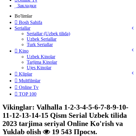
Закладки
Bo'limlar
Bosh Sahifa
Seriallar
Seriallar (Uzbek tilida)
Uzbek Seriallar
Turk Seriallar
Kino
Uzbek Kinolar
Tarjima Kinolar
Ujes Kinolar
Kliplar
Multfilmlar
Online Tv
TOP 100
Vikinglar: Valhalla 1-2-3-4-5-6-7-8-9-10-
11-12-13-14-15 Qism Serial Uzbek tilida
2023 tarjima seriyal Online Ko'rish va
Yuklab olish
19 543 Просм.