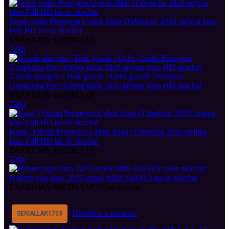
Temir o'pka Premyera Uzbek tilida O'zbekcha 2026 tarjima kino
Full HD tas-ix skachat
ТАРЖИМА ФИЛМЛАР
720p
G'azab alangasi / Tirik g'azab / Qahr g'azabi Premyera
Gongkong filmi Uzbek tilida 2026 tarjima kino HD skachat
ТАРЖИМА ФИЛМЛАР
720p
Kasal / Og'riq Premyera Uzbek tilida O'zbekcha 2025 tarjima
kino Full HD tas-ix skachat
ТАРЖИМА ФИЛМЛАР
720p
Hokum ujas kino 2026 uzbek tilida Full HD tas-ix skachat
ТАРЖИМА ФИЛМЛАР / Ujas kinolar
Перейти в каталог
SERIALLAR
1703