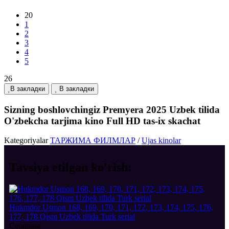
20
1
2
3
4
5
26
В закладки
В закладки
Sizning boshlovchingiz Premyera 2025 Uzbek tilida
O'zbekcha tarjima kino Full HD tas-ix skachat
Kategoriyalar
ТАРЖИМА ФИЛМЛАР
/
Ujas kinolar
Tavsiya etilgan
ko'rish:
Hukmdor Usmon 168, 169, 170, 171, 172, 173, 174, 175, 176,
177, 178 Qism Uzbek tilida Turk serial
Сериалы