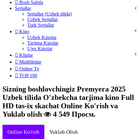
Bosh Sahifa
Seriallar
Seriallar (Uzbek tilida)
Uzbek Seriallar
Turk Seriallar
Kino
Uzbek Kinolar
Tarjima Kinolar
Ujes Kinolar
Kliplar
Multfilmlar
Online Tv
TOP 100
Sizning boshlovchingiz Premyera 2025
Uzbek tilida O'zbekcha tarjima kino Full
HD tas-ix skachat Online Ko'rish va
Yuklab olish
4 549 Просм.
Online Ko'rish
Yuklab Olish