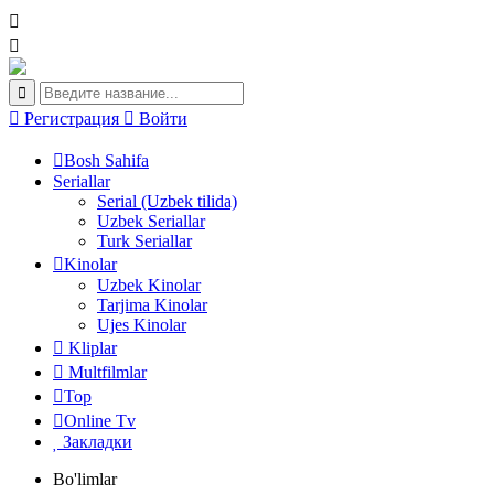
Регистрация
Войти
Bosh Sahifa
Seriallar
Serial (Uzbek tilida)
Uzbek Seriallar
Turk Seriallar
Kinolar
Uzbek Kinolar
Tarjima Kinolar
Ujes Kinolar
Kliplar
Multfilmlar
Top
Online Tv
Закладки
Bo'limlar