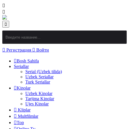
Регистрация
Войти
Bosh Sahifa
Seriallar
Serial (Uzbek tilida)
Uzbek Seriallar
Turk Seriallar
Kinolar
Uzbek Kinolar
Tarjima Kinolar
Ujes Kinolar
Kliplar
Multfilmlar
Top
Online Tv