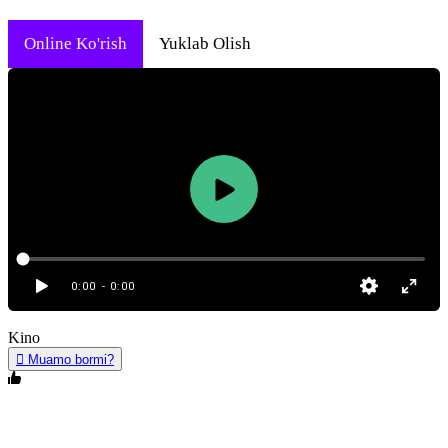
Online Ko'rish
Yuklab Olish
0:00
- 0:00
Kino
Muamo bormi?