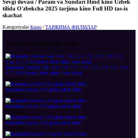
Sevgi ilovasi / Param va Sundari Hind kino Uzbek
tilida O'zbekcha 2025 tarjima kino Full HD tas-ix
skachat
Kategoriyalar
Кино
/
ТАРЖИМА ФИЛМЛАР
Tavsiya etilgan
ko'rish:
Hukmdor Usmon 168, 169, 170, 171, 172, 173, 174, 175, 176,
177, 178 Qism Uzbek tilida Turk serial
Сериалы
Hukmdor usmon 522-qism uzbek tilida
Сериалы
Hukmdor usmon 523-qism uzbek tilida
Сериалы
Hukmdor usmon 524-qism uzbek tilida
Сериалы