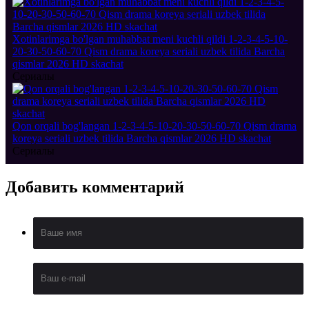
Xotinlarimga bo'lgan muhabbat meni kuchli qildi 1-2-3-4-5-10-
20-30-50-60-70 Qism drama koreya seriali uzbek tilida Barcha
qismlar 2026 HD skachat
Сериалы
Qon orqali bog'langan 1-2-3-4-5-10-20-30-50-60-70 Qism drama
koreya seriali uzbek tilida Barcha qismlar 2026 HD skachat
Сериалы
Добавить
комментарий