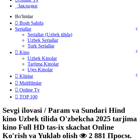
Закладки
Bo'limlar
Bosh Sahifa
Seriallar
Seriallar (Uzbek tilida)
Uzbek Seriallar
Turk Seriallar
Kino
Uzbek Kinolar
Tarjima Kinolar
Ujes Kinolar
Kliplar
Multfilmlar
Online Tv
TOP 100
Sevgi ilovasi / Param va Sundari Hind
kino Uzbek tilida O'zbekcha 2025 tarjima
kino Full HD tas-ix skachat Online
Ko'rish va Yuklab olish
2 881 Просм.