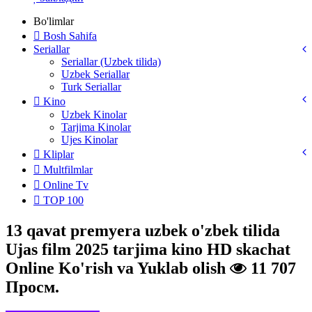
Bo'limlar
Bosh Sahifa
Seriallar
Seriallar (Uzbek tilida)
Uzbek Seriallar
Turk Seriallar
Kino
Uzbek Kinolar
Tarjima Kinolar
Ujes Kinolar
Kliplar
Multfilmlar
Online Tv
TOP 100
13 qavat premyera uzbek o'zbek tilida
Ujas film 2025 tarjima kino HD skachat
Online Ko'rish va Yuklab olish
11 707
Просм.