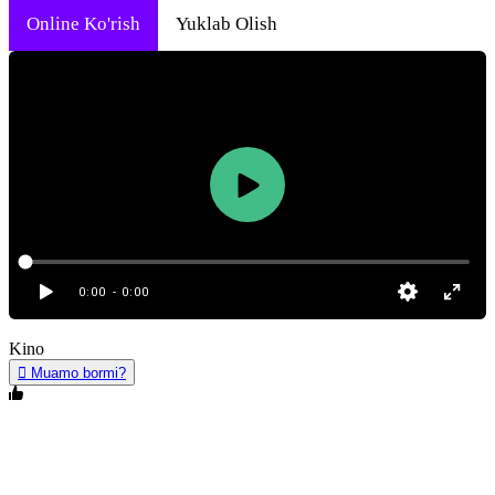
Online Ko'rish
Yuklab Olish
0:00
- 0:00
Kino
Muamo bormi?