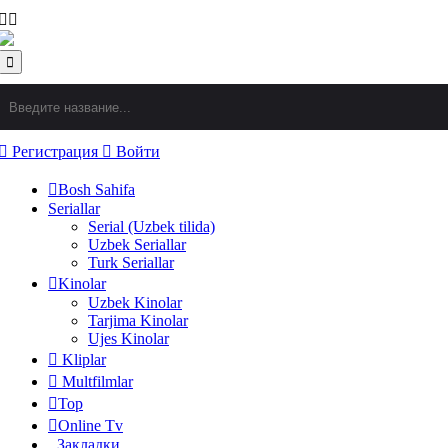
Регистрация
Войти
Bosh Sahifa
Seriallar
Serial (Uzbek tilida)
Uzbek Seriallar
Turk Seriallar
Kinolar
Uzbek Kinolar
Tarjima Kinolar
Ujes Kinolar
Kliplar
Multfilmlar
Top
Online Tv
Закладки