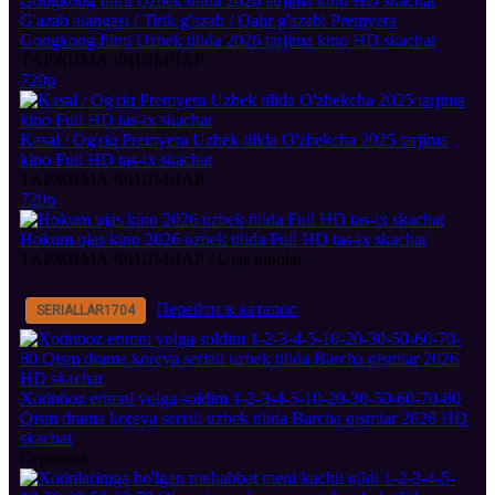
G'azab alangasi / Tirik g'azab / Qahr g'azabi Premyera
Gongkong filmi Uzbek tilida 2026 tarjima kino HD skachat
ТАРЖИМА ФИЛМЛАР
720p
Kasal / Og'riq Premyera Uzbek tilida O'zbekcha 2025 tarjima
kino Full HD tas-ix skachat
ТАРЖИМА ФИЛМЛАР
720p
Hokum ujas kino 2026 uzbek tilida Full HD tas-ix skachat
ТАРЖИМА ФИЛМЛАР / Ujas kinolar
Перейти в каталог
SERIALLAR
1704
Xotinboz erimni yolga soldim 1-2-3-4-5-10-20-30-50-60-70-80
Qism drama koreya seriali uzbek tilida Barcha qismlar 2026 HD
skachat
Сериалы