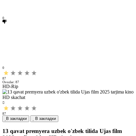
0
0
87
Ovozlar:
87
HD-Rip
87
В закладки
В закладки
13 qavat premyera uzbek o'zbek tilida Ujas film