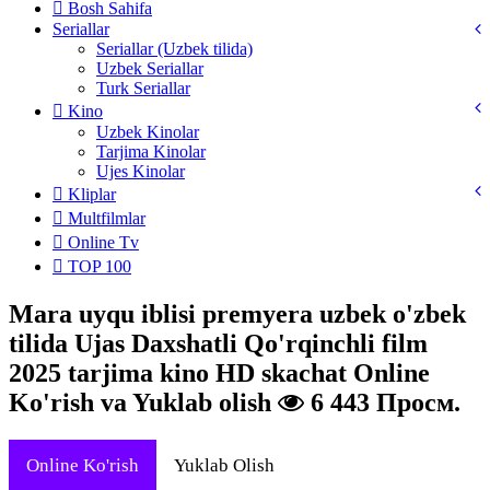
Bosh Sahifa
Seriallar
Seriallar (Uzbek tilida)
Uzbek Seriallar
Turk Seriallar
Kino
Uzbek Kinolar
Tarjima Kinolar
Ujes Kinolar
Kliplar
Multfilmlar
Online Tv
TOP 100
Mara uyqu iblisi premyera uzbek o'zbek
tilida Ujas Daxshatli Qo'rqinchli film
2025 tarjima kino HD skachat Online
Ko'rish va Yuklab olish
6 443 Просм.
Online Ko'rish
Yuklab Olish