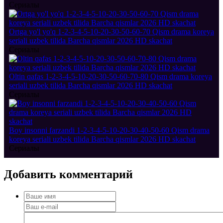
Сериалы
Ortga yo'l yo'q 1-2-3-4-5-10-20-30-50-60-70 Qism drama koreya
seriali uzbek tilida Barcha qismlar 2026 HD skachat
Сериалы
Oltin qafas 1-2-3-4-5-10-20-30-50-60-70-80 Qism drama koreya
seriali uzbek tilida Barcha qismlar 2026 HD skachat
Сериалы
Boy insonni farzandi 1-2-3-4-5-10-20-30-40-50-60 Qism drama
koreya seriali uzbek tilida Barcha qismlar 2026 HD skachat
Сериалы
Добавить
комментарий