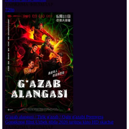
ТАРЖИМА ФИЛМЛАР
720p
G'azab alangasi / Tirik g'azab / Qahr g'azabi Premyera
Gongkong filmi Uzbek tilida 2026 tarjima kino HD skachat
ТАРЖИМА ФИЛМЛАР