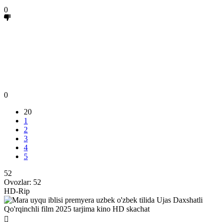
0
0
20
1
2
3
4
5
52
Ovozlar:
52
HD-Rip