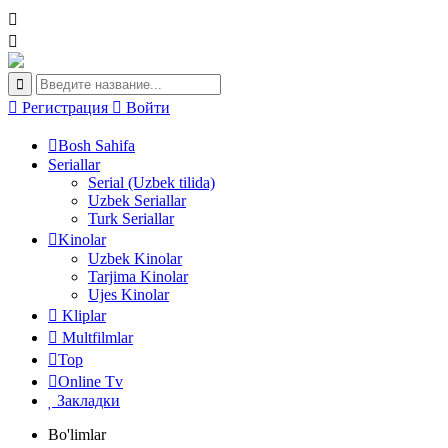
Регистрация
Войти
Bosh Sahifa
Seriallar
Serial (Uzbek tilida)
Uzbek Seriallar
Turk Seriallar
Kinolar
Uzbek Kinolar
Tarjima Kinolar
Ujes Kinolar
Kliplar
Multfilmlar
Top
Online Tv
Закладки
Bo'limlar