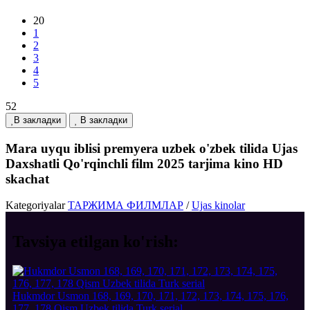
20
1
2
3
4
5
52
В закладки
В закладки
Mara uyqu iblisi premyera uzbek o'zbek tilida Ujas
Daxshatli Qo'rqinchli film 2025 tarjima kino HD
skachat
Kategoriyalar
ТАРЖИМА ФИЛМЛАР
/
Ujas kinolar
Tavsiya etilgan
ko'rish:
Hukmdor Usmon 168, 169, 170, 171, 172, 173, 174, 175, 176,
177, 178 Qism Uzbek tilida Turk serial