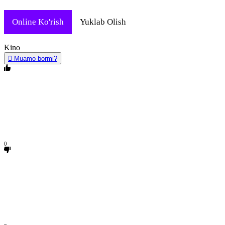
Online Ko'rish
Yuklab Olish
Kino
Muamo bormi?
0