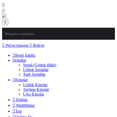
Регистрация
Войти
Bosh Sahifa
Seriallar
Serial (Uzbek tilida)
Uzbek Seriallar
Turk Seriallar
Kinolar
Uzbek Kinolar
Tarjima Kinolar
Ujes Kinolar
Kliplar
Multfilmlar
Top
Online Tv