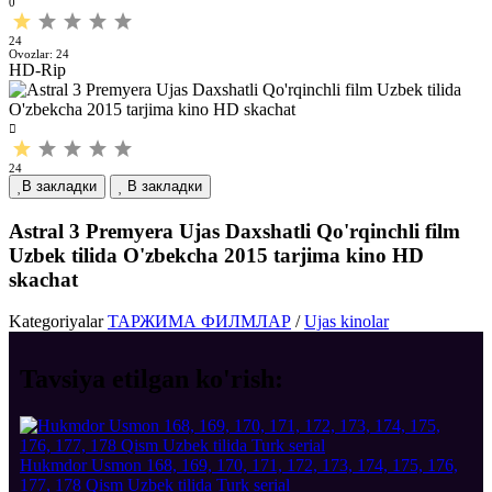
0
24
Ovozlar:
24
HD-Rip
24
В закладки
В закладки
Astral 3 Premyera Ujas Daxshatli Qo'rqinchli film
Uzbek tilida O'zbekcha 2015 tarjima kino HD
skachat
Kategoriyalar
ТАРЖИМА ФИЛМЛАР
/
Ujas kinolar
Tavsiya etilgan
ko'rish:
Hukmdor Usmon 168, 169, 170, 171, 172, 173, 174, 175, 176,
177, 178 Qism Uzbek tilida Turk serial