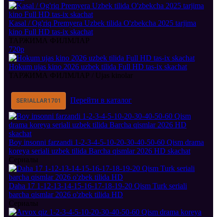
Kasal / Og'riq Premyera Uzbek tilida O'zbekcha 2025 tarjima
kino Full HD tas-ix skachat
ТАРЖИМА ФИЛМЛАР
720p
Hokum ujas kino 2026 uzbek tilida Full HD tas-ix skachat
ТАРЖИМА ФИЛМЛАР / Ujas kinolar
Перейти в каталог
SERIALLAR
1701
Boy insonni farzandi 1-2-3-4-5-10-20-30-40-50-60 Qism drama
koreya seriali uzbek tilida Barcha qismlar 2026 HD skachat
Сериалы
Daha 17 1-12-13-14-15-16-17-18-19-20 Qism Turk seriali
barcha qismlar 2026 o'zbek tilida HD
Сериалы