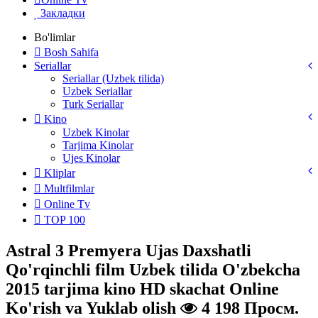
Закладки
Bo'limlar
Bosh Sahifa
Seriallar
Seriallar (Uzbek tilida)
Uzbek Seriallar
Turk Seriallar
Kino
Uzbek Kinolar
Tarjima Kinolar
Ujes Kinolar
Kliplar
Multfilmlar
Online Tv
TOP 100
Astral 3 Premyera Ujas Daxshatli
Qo'rqinchli film Uzbek tilida O'zbekcha
2015 tarjima kino HD skachat Online
Ko'rish va Yuklab olish
4 198 Просм.