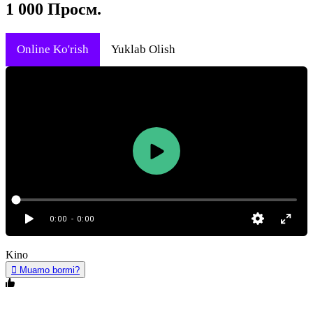
1 000 Просм.
Online Ko'rish
Yuklab Olish
0:00
- 0:00
Kino
Muamo bormi?