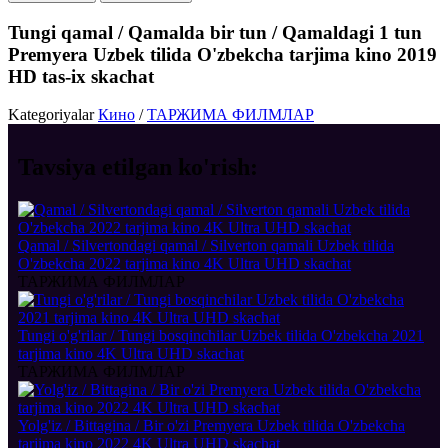
Tungi qamal / Qamalda bir tun / Qamaldagi 1 tun
Premyera Uzbek tilida O'zbekcha tarjima kino 2019
HD tas-ix skachat
Kategoriyalar
Кино
/
ТАРЖИМА ФИЛМЛАР
Tavsiya etilgan
ko'rish:
Qamal / Silvertondagi qamal / Silverton qamali Uzbek tilida
O'zbekcha 2022 tarjima kino 4K Ultra UHD skachat
ТАРЖИМА ФИЛМЛАР
Tungi o'g'rilar / Tungi bosqinchilar Uzbek tilida O'zbekcha 2021
tarjima kino 4K Ultra UHD skachat
ТАРЖИМА ФИЛМЛАР
Yolg'iz / Bittagina / Bir o'zi Premyera Uzbek tilida O'zbekcha
tarjima kino 2022 4K Ultra UHD skachat