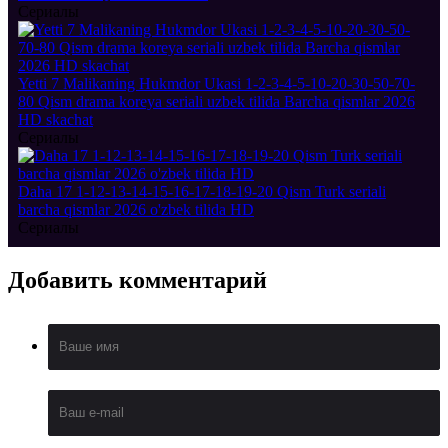
Сериалы
Yetti 7 Malikaning Hukmdor Ukasi 1-2-3-4-5-10-20-30-50-70-
80 Qism drama koreya seriali uzbek tilida Barcha qismlar 2026
HD skachat
Сериалы
Daha 17 1-12-13-14-15-16-17-18-19-20 Qism Turk seriali
barcha qismlar 2026 o'zbek tilida HD
Сериалы
Добавить
комментарий