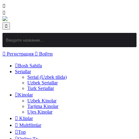
Регистрация
Войти
Bosh Sahifa
Seriallar
Serial (Uzbek tilida)
Uzbek Seriallar
Turk Seriallar
Kinolar
Uzbek Kinolar
Tarjima Kinolar
Ujes Kinolar
Kliplar
Multfilmlar
Top
Online Tv