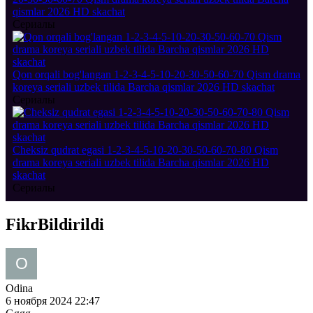
qismlar 2026 HD skachat
Сериалы
Qon orqali bog'langan 1-2-3-4-5-10-20-30-50-60-70 Qism drama
koreya seriali uzbek tilida Barcha qismlar 2026 HD skachat
Сериалы
Cheksiz qudrat egasi 1-2-3-4-5-10-20-30-50-60-70-80 Qism
drama koreya seriali uzbek tilida Barcha qismlar 2026 HD
skachat
Сериалы
Fikr
Bildirildi
Odina
6 ноября 2024 22:47