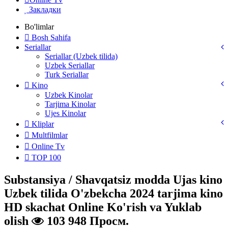
Закладки
Bo'limlar
Bosh Sahifa
Seriallar
Seriallar (Uzbek tilida)
Uzbek Seriallar
Turk Seriallar
Kino
Uzbek Kinolar
Tarjima Kinolar
Ujes Kinolar
Kliplar
Multfilmlar
Online Tv
TOP 100
Substansiya / Shavqatsiz modda Ujas kino
Uzbek tilida O'zbekcha 2024 tarjima kino
HD skachat Online Ko'rish va Yuklab
olish
103 948 Просм.