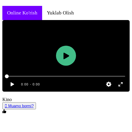
Online Ko'rish
Yuklab Olish
0:00
- 0:00
Kino
Muamo bormi?