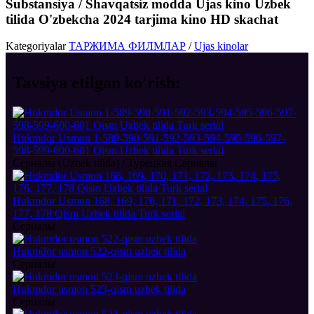
Substansiya / Shavqatsiz modda Ujas kino Uzbek
tilida O'zbekcha 2024 tarjima kino HD skachat
Kategoriyalar
ТАРЖИМА ФИЛМЛАР
/
Ujas kinolar
Tavsiya etilgan
ko'rish:
Hukmdor Usmon 1-589-590-591-592-593-594-595-596-597-
598-599-600-601 Qism Uzbek tilida Turk serial
Сериалы (Uzbek tilida) / Турецкая Сериалы
Hukmdor Usmon 168, 169, 170, 171, 172, 173, 174, 175, 176,
177, 178 Qism Uzbek tilida Turk serial
Сериалы
Hukmdor usmon 522-qism uzbek tilida
Сериалы
Hukmdor usmon 523-qism uzbek tilida
Сериалы