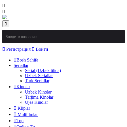
Регистрация
Войти
Bosh Sahifa
Seriallar
Serial (Uzbek tilida)
Uzbek Seriallar
Turk Seriallar
Kinolar
Uzbek Kinolar
Tarjima Kinolar
Ujes Kinolar
Kliplar
Multfilmlar
Top
Online Tv