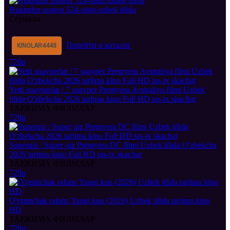
Hukmdor usmon 524-qism uzbek tilida
Сериалы
Перейти в каталог
KINOLAR
4443
720p
Yetti snayperlar / 7 snayper Premyera Avstraliya filmi Uzbek
tilida O'zbekcha 2026 tarjima kino Full HD tas-ix skachat
ТАРЖИМА ФИЛМЛАР
720p
Superqiz / Super qiz Premyera DC filmi Uzbek tilida O'zbekcha
2026 tarjima kino Full HD tas-ix skachat
ТАРЖИМА ФИЛМЛАР
720p
O'rgimchak odam: Yangi kun (2026) Uzbek tilida tarjima kino
HD
ТАРЖИМА ФИЛМЛАР
720p