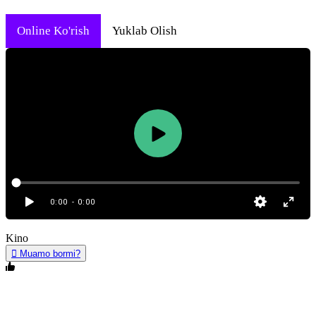
Online Ko'rish
Yuklab Olish
0:00
- 0:00
Kino
Muamo bormi?