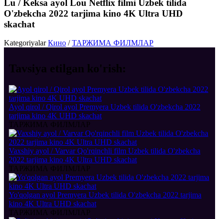
Lu / Keksa ayol Lou Netflix filmi Uzbek tilida
O'zbekcha 2022 tarjima kino 4K Ultra UHD
skachat
Kategoriyalar
Кино
/
ТАРЖИМА ФИЛМЛАР
Tavsiya etilgan
ko'rish:
Ayol qirol / Qirol ayol Premyera Uzbek tilida O'zbekcha 2022
tarjima kino 4K UHD skachat
ТАРЖИМА ФИЛМЛАР
Vaxshiy ayol / Varvar Qo'rqinchli film Uzbek tilida O'zbekcha
2022 tarjima kino 4K Ultra UHD skachat
ТАРЖИМА ФИЛМЛАР
Yo'qolgan ayol Premyera Uzbek tilida O'zbekcha 2022 tarjima
kino 4K Ultra UHD skachat
ТАРЖИМА ФИЛМЛАР