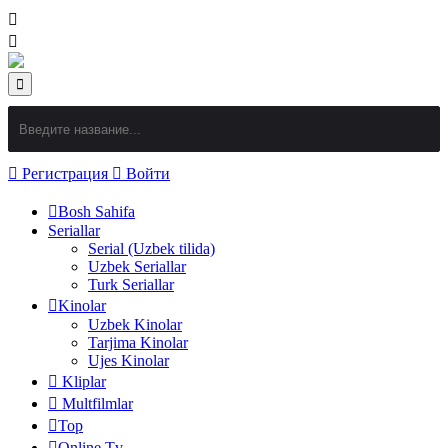
Регистрация
Войти
Bosh Sahifa
Seriallar
Serial (Uzbek tilida)
Uzbek Seriallar
Turk Seriallar
Kinolar
Uzbek Kinolar
Tarjima Kinolar
Ujes Kinolar
Kliplar
Multfilmlar
Top
Online Tv