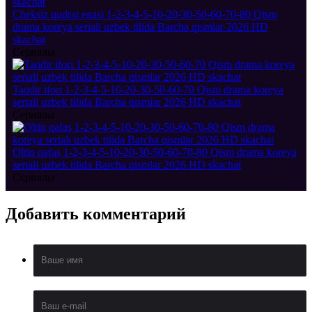
Cheksiz qudrat egasi 1-2-3-4-5-10-20-30-50-60-70-80 Qism
drama koreya seriali uzbek tilida Barcha qismlar 2026 HD
skachat
Сериалы
Taqdir ifori 1-2-3-4-5-10-20-30-50-60-70 Qism drama koreya
seriali uzbek tilida Barcha qismlar 2026 HD skachat
Сериалы
Oltin qafas 1-2-3-4-5-10-20-30-50-60-70-80 Qism drama koreya
seriali uzbek tilida Barcha qismlar 2026 HD skachat
Сериалы
Добавить
комментарий