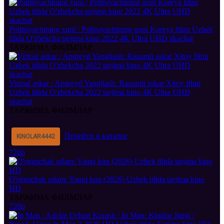
Politsiyachining xuni / Politsiyachining qoni Koreya filmi Uzbek
tilida O'zbekcha tarjima kino 2022 4K Ultra UHD skachat
ТАРЖИМА ФИЛМЛАР
Virtual askar / Apgreyd Yangilash: Raqamli askar Xitoy filmi
Uzbek tilida O'zbekcha 2022 tarjima kino 4K Ultra UHD
skachat
ТАРЖИМА ФИЛМЛАР
Перейти в каталог
KINOLAR
4442
720p
O'rgimchak odam: Yangi kun (2026) Uzbek tilida tarjima kino
HD
ТАРЖИМА ФИЛМЛАР
720p