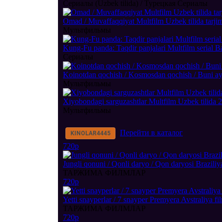
Сериалы (Uzbek tilida) / Турецкая Сериалы
Omad / Muvaffaqqiyat Multfilm Uzbek tilida tarj
Мультфильмы
Kung-Fu panda: Taqdir panjalari Multfilm serial B
Сериалы
Koinotdan qochish / Kosmosdan qochish / Buni ay
Мультфильмы
Xiyobondagi sarguzashtlar Multfilm Uzbek tilida 
Мультфильмы
Перейти в каталог
KINOLAR
4445
720p
Jungli qonuni / Qonli daryo / Qon daryosi Braziliy
ТАРЖИМА ФИЛМЛАР
720p
Yetti snayperlar / 7 snayper Premyera Avstraliya f
ТАРЖИМА ФИЛМЛАР
720p