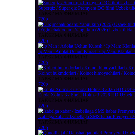
Superqiz / Super qiz Premyera DC filmi Uzbek tili
ТАРЖИМА ФИЛМЛАР
720p
O'rgimchak odam: Yangi kun (2026) Uzbek tilida 
ТАРЖИМА ФИЛМЛАР
720p
Ip Man : Adolat Uchun Kurash / Ip Man: Klanlar 
ТАРЖИМА ФИЛМЛАР
720p
Koinot hukmdorlari / Koinot himoyachilari / Koino
ТАРЖИМА ФИЛМЛАР
720p
Enola Xolms 3 / Enola Holms 3 2026 HD Uzbek tili
ТАРЖИМА ФИЛМЛАР
720p
Izabelga xabar / Izabellaga SMS habar Premyera 20
ТАРЖИМА ФИЛМЛАР
720p