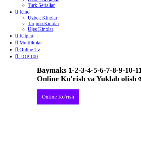
Turk Seriallar
Kino
Uzbek Kinolar
Tarjima Kinolar
Ujes Kinolar
Kliplar
Multfilmlar
Online Tv
TOP 100
Baymaks 1-2-3-4-5-6-7-8-9-10-1
Online Ko'rish va Yuklab olish
Online Ko'rish