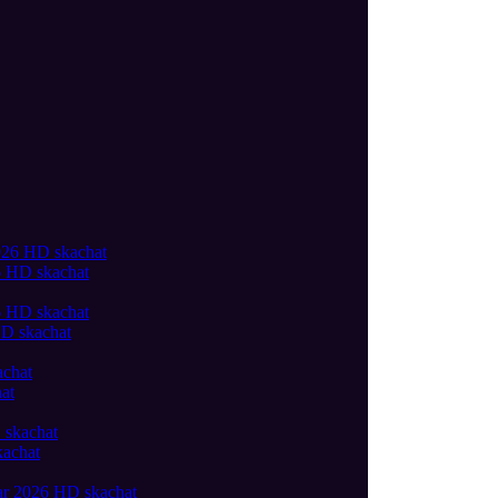
26 HD skachat
HD skachat
at
kachat