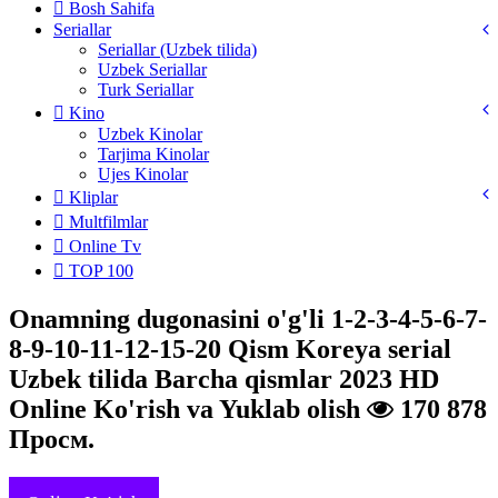
Bosh Sahifa
Seriallar
Seriallar (Uzbek tilida)
Uzbek Seriallar
Turk Seriallar
Kino
Uzbek Kinolar
Tarjima Kinolar
Ujes Kinolar
Kliplar
Multfilmlar
Online Tv
TOP 100
Onamning dugonasini o'g'li 1-2-3-4-5-6-7-
8-9-10-11-12-15-20 Qism Koreya serial
Uzbek tilida Barcha qismlar 2023 HD
Online Ko'rish va Yuklab olish
170 878
Просм.