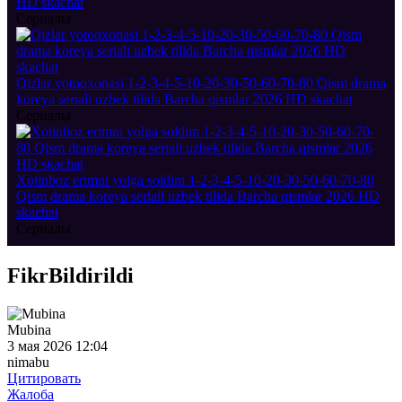
HD skachat
Сериалы
Qizlar yotoqxonasi 1-2-3-4-5-10-20-30-50-60-70-80 Qism drama
koreya seriali uzbek tilida Barcha qismlar 2026 HD skachat
Сериалы
Xotinboz erimni yolga soldim 1-2-3-4-5-10-20-30-50-60-70-80
Qism drama koreya seriali uzbek tilida Barcha qismlar 2026 HD
skachat
Сериалы
Fikr
Bildirildi
Mubina
3 мая 2026 12:04
nimabu
Цитировать
Жалоба