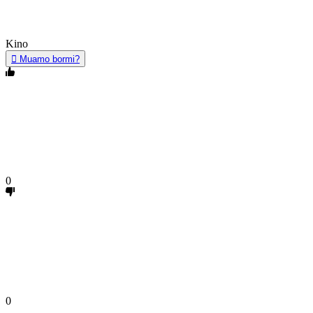
Kino
Muamo bormi?
0
0