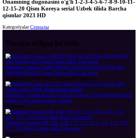
Onamning dugonasini o'g'li 1-2-3-4-5-6-7-8-9-10-11-
12-15-20 Qism Koreya serial Uzbek tilida Barcha
qismlar 2023 HD
Kategoriyalar
Сериалы
Tavsiya etilgan
ko'rish:
Hukmdor Usmon 1-589-590-591-592-593-594-595-596-597-
598-599-600-601 Qism Uzbek tilida Turk serial
Сериалы (Uzbek tilida) / Турецкая Сериалы
Hukmdor Usmon 412-413-414-415-416-417-418-419-420 Qism
seriali Uzbek tilida barcha qismlar
Сериалы
Hukmdor Usmon 168, 169, 170, 171, 172, 173, 174, 175, 176,
177, 178 Qism Uzbek tilida Turk serial
Сериалы