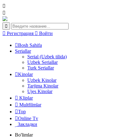
Регистрация
Войти
Bosh Sahifa
Seriallar
Serial (Uzbek tilida)
Uzbek Seriallar
Turk Seriallar
Kinolar
Uzbek Kinolar
Tarjima Kinolar
Ujes Kinolar
Kliplar
Multfilmlar
Top
Online Tv
Закладки
Bo'limlar