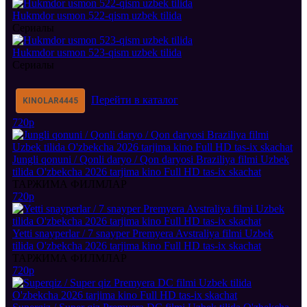
Hukmdor usmon 522-qism uzbek tilida
Сериалы
Hukmdor usmon 523-qism uzbek tilida
Сериалы
Перейти в каталог
KINOLAR
4445
720p
Jungli qonuni / Qonli daryo / Qon daryosi Braziliya filmi Uzbek
tilida O'zbekcha 2026 tarjima kino Full HD tas-ix skachat
ТАРЖИМА ФИЛМЛАР
720p
Yetti snayperlar / 7 snayper Premyera Avstraliya filmi Uzbek
tilida O'zbekcha 2026 tarjima kino Full HD tas-ix skachat
ТАРЖИМА ФИЛМЛАР
720p