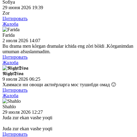
Sofiya
29 июня 2026 19:39
Zor
Цитировать
Жалоба
Farida
2 июля 2026 14:07
Bu drama men kòrgan dramalar ichida eng zòri bòldi .Kòrganimdan
umuman afsuslanmadim.
Цитировать
Жалоба
𝕹𝖎𝖌𝖍𝖙𝕯𝖎𝖛𝖆
9 июля 2026 06:25
Хаммаси ни овощи актиёрларга мос тушибди омад 🙂
Цитировать
Жалоба
Shahlo
29 июля 2026 12:27
Juda zur ekan vashe yoqti
Juda zur ekan vashe yoqti
Цитировать