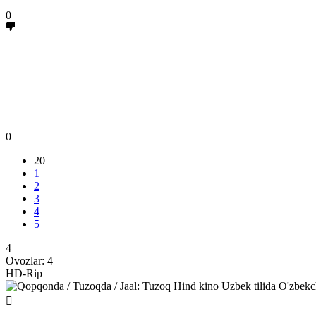
0
0
20
1
2
3
4
5
4
Ovozlar:
4
HD-Rip