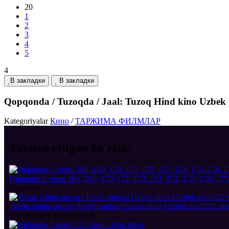
20
1
2
3
4
5
4
В закладки
В закладки
Qopqonda / Tuzoqda / Jaal: Tuzoq Hind kino Uzbek t
Kategoriyalar
Кино
/
ТАРЖИМА ФИЛМЛАР
Tavsiya etilgan
ko'rish:
Hukmdor Usmon 168, 169, 170, 171, 172, 173, 174, 175, 176, 177, 
Сериалы
Tuzoq ichida tuzoq / Javob zarbasi Uzbek tilida O'zbekcha 2022 t
ТАРЖИМА ФИЛМЛАР