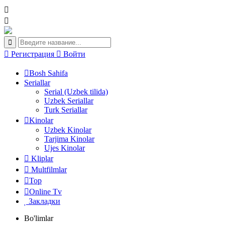
Регистрация
Войти
Bosh Sahifa
Seriallar
Serial (Uzbek tilida)
Uzbek Seriallar
Turk Seriallar
Kinolar
Uzbek Kinolar
Tarjima Kinolar
Ujes Kinolar
Kliplar
Multfilmlar
Top
Online Tv
Закладки
Bo'limlar