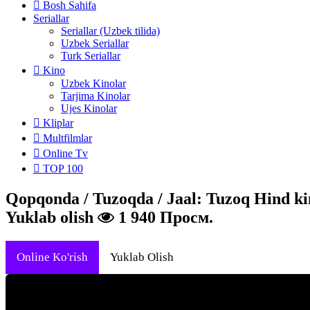
Bosh Sahifa
Seriallar
Seriallar (Uzbek tilida)
Uzbek Seriallar
Turk Seriallar
Kino
Uzbek Kinolar
Tarjima Kinolar
Ujes Kinolar
Kliplar
Multfilmlar
Online Tv
TOP 100
Qopqonda / Tuzoqda / Jaal: Tuzoq Hind kin
Yuklab olish
1 940 Просм.
Online Ko'rish
Yuklab Olish