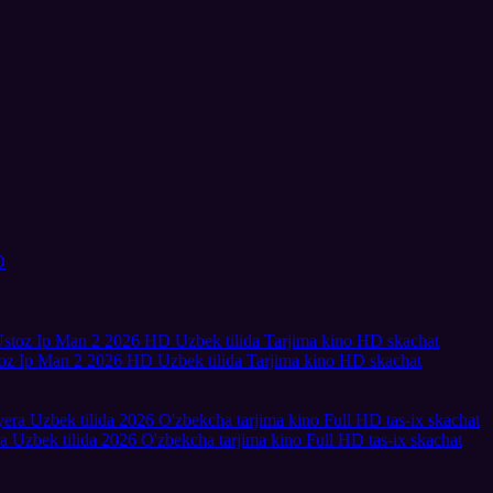
toz Ip Man 2 2026 HD Uzbek tilida Tarjima kino HD skachat
a Uzbek tilida 2026 O'zbekcha tarjima kino Full HD tas-ix skachat