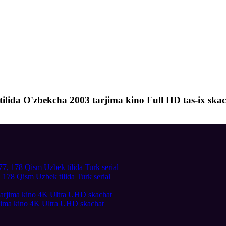
ilida O'zbekcha 2003 tarjima kino Full HD tas-ix ska
178 Qism Uzbek tilida Turk serial
arjima kino 4K Ultra UHD skachat