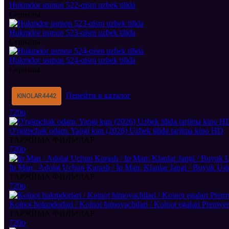
Hukmdor usmon 522-qism uzbek tilida
Сериалы
Hukmdor usmon 523-qism uzbek tilida
Сериалы
Hukmdor usmon 524-qism uzbek tilida
Сериалы
Перейти в каталог
KINOLAR
4442
720p
O'rgimchak odam: Yangi kun (2026) Uzbek tilida tarjima kino HD
ТАРЖИМА ФИЛМЛАР
720p
Ip Man : Adolat Uchun Kurash / Ip Man: Klanlar Jangi / Buyuk Us
ТАРЖИМА ФИЛМЛАР
720p
Koinot hukmdorlari / Koinot himoyachilari / Koinot egalari Premyer
ТАРЖИМА ФИЛМЛАР
720p